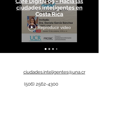
Café Digital 09 - Hacia las
ciudades inteligentes en
Costa Rica
Reproducir video
ciudades.inteligentes@una.cr
(506) 2562-4300
Campus Presbítero Benjamín
Núñez, Universidad Nacional.
1.5 Km al Oeste de Jardines del
Recuerdo y 300 m Norte,
Barreal, Heredia, Costa Rica